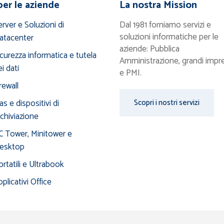
per le aziende
La nostra Mission
rver e Soluzioni di
Dal 1981 forniamo servizi e
soluzioni informatiche per le
atacenter
aziende: Pubblica
icurezza informatica e tutela
Amministrazione, grandi impr
i dati
e PMI.
rewall
s e dispositivi di
Scopri i nostri servizi
rchiviazione
C Tower, Minitower e
esktop
rtatili e Ultrabook
plicativi Office