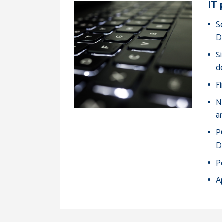
IT 
Se
D
S
de
Fi
Na
a
P
D
Po
Ap